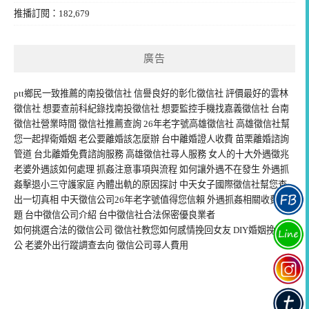
推播訂閱：182,679
廣告
ptt鄉民一致推薦的
南投徵信社
信譽良好的
彰化徵信社
評價最好的
雲林
徵信社
想要查前科紀錄找
南投徵信社
想要監控手機找
嘉義徵信社
台南
徵信社
營業時間
徵信社推薦
查詢 26年老字號
高雄徵信社
高雄徵信社
幫
您一起捍衛婚姻 老公要
離婚
該怎麼辦 台中
離婚證人
收費 苗栗
離婚諮詢
管道 台北
離婚免費諮詢
服務 高雄徵信社
尋人
服務 女人的十大
外遇徵兆
老婆
外遇
該如何處理
抓姦
注意事項與流程 如何讓
外遇
不在發生
外遇抓
姦
擊退小三守護家庭 內體
出軌
的原因探討 中天
女子國際徵信社
幫您查
出一切真相 中天
徵信公司
26年老字號值得您信賴
外遇抓姦
相關收費問
題 台中
徵信公司
介紹
台中徵信社
合法保密優良業者
如何挑選合法的
徵信公司
徵信社教您如何
感情挽回
女友 DIY
婚姻挽回
老
公 老婆外出
行蹤調查
去向 徵信公司
尋人費用