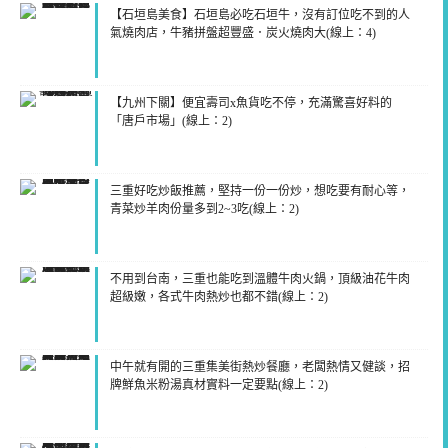
【石垣島美食】石垣島必吃石垣牛，沒有訂位吃不到的人
氣燒肉店，牛豬拼盤超豐盛．炭火燒肉大(線上：4)
【九州下關】便宜壽司x魚貨吃不停，充滿驚喜好料的
「唐戶市場」(線上：2)
三重好吃炒飯推薦，堅持一份一份炒，想吃要有耐心等，
青菜炒羊肉份量多到2~3吃(線上：2)
不用到台南，三重也能吃到溫體牛肉火鍋，頂級油花牛肉
超級嫩，各式牛肉熱炒也都不錯(線上：2)
中午就有開的三重集美街熱炒餐廳，老闆熱情又健談，招
牌鮮魚米粉湯真材實料一定要點(線上：2)