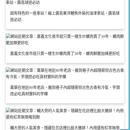
超有特色的一座車站！繪上廣島東洋鯉魚外裝的油津車站，廣島球
迷必訪
嘉義文化夜市就只賣一樣生炒螺肉賣了30年，螺肉鮮脆加辣更好吃
萬華在地近80年老店，搬到巷子內超隱密但古色古香有冷氣，芋頭
控必吃真材實料的芋粿
輔大旁的人氣美食，隱藏在花店裡比臉大豬排！內用還有紅茶無限