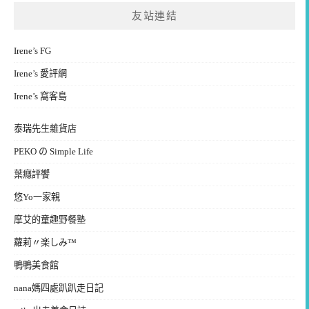
友站連結
Irene’s FG
Irene’s 愛評網
Irene’s 窩客島
泰瑞先生雜貨店
PEKO の Simple Life
葉癮評饗
悠Yo一家親
摩艾的童趣野餐塾
蘿莉〃楽しみ™
鴨鴨美食館
nana媽四處趴趴走日記