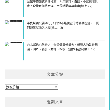
公館平價韓式料理推薦｜內用飲料、白飯、小菜無限供
應，份量足價格合理，用餐時間座無虛席(線上：2)
半隻烤鴨只要200元！台北市最便宜的烤鴨就在這，一開
門營業就湧入人潮(線上：2)
台北超佛心熱炒店，物美價廉份量大，最嚇人的是什錦
湯，肉片、豬肝、鮮蚵、蛤蠣、透抽料超多(線上：2)
文章分類
文
章
分
近期文章
類