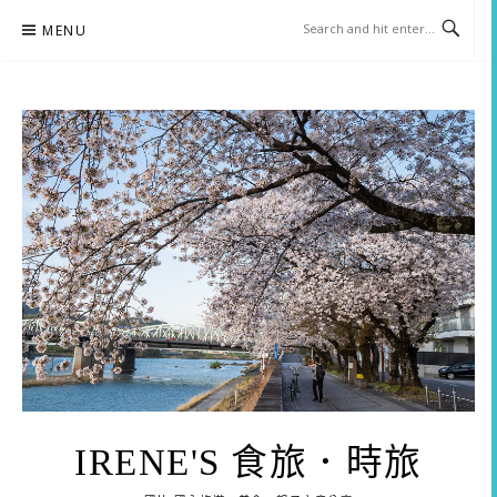
Skip
MENU
to
content
IRENE'S 食旅．時旅