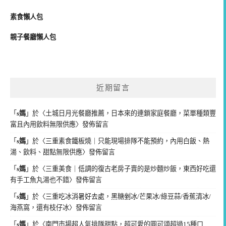
素食懶人包
親子餐廳懶人包
近期留言
「
s媽
」於〈
土城日月光餐廳推薦，日本來的連鎖家庭餐廳，菜單種類豐
富且內用飲料無限供應
〉發佈留言
「
s媽
」於〈
三重素食鐵板燒｜只能現場排隊不能預約，內用白飯、熱
湯、飲料、甜點無限供應
〉發佈留言
「
s媽
」於〈
三重美食｜低調的復古老房子賣的是炒麵炒飯，東西好吃還
有手工魚丸湯也不錯
〉發佈留言
「
s媽
」於〈
三重吃冰消暑好去處，黑糖剉冰/芒果冰/綠豆蒜/香蕉清冰/
海燕窩，還有枝仔冰
〉發佈留言
「
s媽
」於〈
南門市場超人氣排隊甜點，超可愛的圓可頌超過15種口