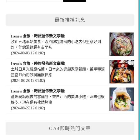
關
鍵
最新推播訊息
字:
Irene's 食旅．時旅發佈新文章囉!
汐止五堵車站美食，沒招牌超隱密的小吃店但生意好到
炸，什錦湯麵超有古早味
(2024-09-03 12:01:02)
Irene's 食旅．時旅發佈新文章囉!
土城日月光餐廳推薦，日本來的連鎖家庭餐廳，菜單種類
豐富且內用飲料無限供應
(2024-08-28 12:01:02)
Irene's 食旅．時旅發佈新文章囉!
蘆洲現點現做的雪釀餅，來自江西的美味小吃，滷味也很
好吃，現在還有孜然烤串
(2024-08-27 12:01:02)
GA4即時熱門文章