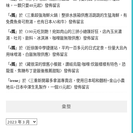
味，一顆只要48元起
〉發佈留言
「
s媽
」於〈
三重超強海鮮火鍋｜整排水族箱供應活跳跳的生猛海鮮，有
免費魚骨可熬湯，也有日本A5和牛
〉發佈留言
「
s媽
」於〈
190元吃到飽！宛如肉山的三拼小總匯好狂，店內玉米濃
湯、吐司、飲料、冰淇淋、咖哩飯無限供應
〉發佈留言
「
s媽
」於〈
近徐匯中學捷運站，平均一百多元的日式定食，份量大且內
用味噌湯、白飯無限供應
〉發佈留言
「
s媽
」於〈
藏很深的懷舊小餐館，讚岐烏龍/咖哩/炊飯樣樣有特色，恐
龍蛋、焦糖布丁是飯後推薦甜點
〉發佈留言
「
irene
」於〈
三重新開幕多拿滋專賣店，使用日本昭和麵粉+金山小農
地瓜+日本中澤生乳製作，一個35元起
〉發佈留言
彙整
彙
整