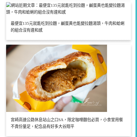
最便宜135元就能吃到拉麵，鹹蛋黃也能變拉麵湯頭，牛肉和蛤蜊
的組合沒有違和感
宮崎高速公路休息站山之口SA，限定咖哩麵包必買，小食堂用餐
不貴份量足，紀念品有好多大谷翔平