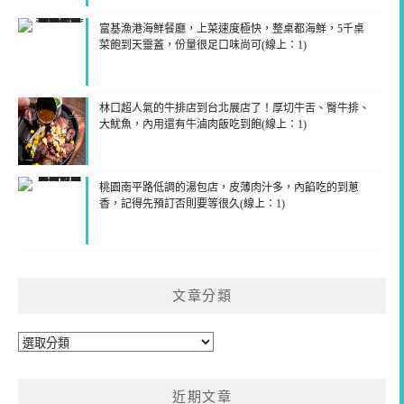
富基漁港海鮮餐廳，上菜速度極快，整桌都海鮮，5千桌
菜飽到天靈蓋，份量很足口味尚可(線上：1)
林口超人氣的牛排店到台北展店了！厚切牛舌、臀牛排、
大魷魚，內用還有牛滷肉飯吃到飽(線上：1)
桃園南平路低調的湯包店，皮薄肉汁多，內餡吃的到蔥
香，記得先預訂否則要等很久(線上：1)
文章分類
文
章
分
近期文章
類