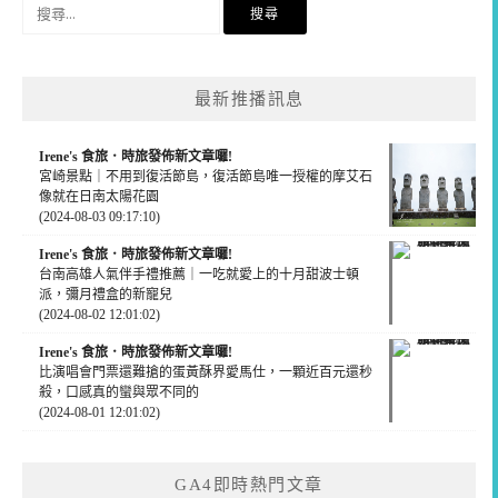
搜
尋
關
鍵
最新推播訊息
字:
Irene's 食旅．時旅發佈新文章囉!
宮崎景點｜不用到復活節島，復活節島唯一授權的摩艾石
像就在日南太陽花園
(2024-08-03 09:17:10)
Irene's 食旅．時旅發佈新文章囉!
台南高雄人氣伴手禮推薦｜一吃就愛上的十月甜波士頓
派，彌月禮盒的新寵兒
(2024-08-02 12:01:02)
Irene's 食旅．時旅發佈新文章囉!
比演唱會門票還難搶的蛋黃酥界愛馬仕，一顆近百元還秒
殺，口感真的蠻與眾不同的
(2024-08-01 12:01:02)
GA4即時熱門文章