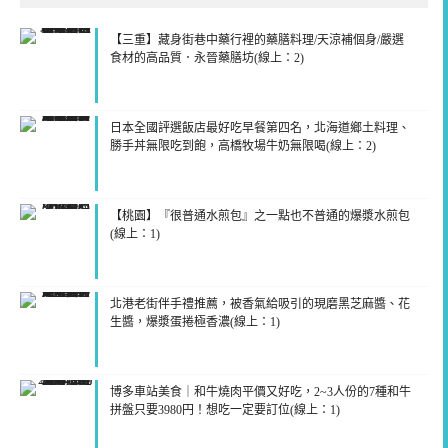
【三重】藏身街巷中藥行裡的藥膳料理/天涼補個身/嚴選
食材的高品質．永晉藥膳坊(線上：2)
日本全國評選飯店最好吃早餐第四名，北海道鄉土料理、
勝手丼無限吃到飽，高橋牧場牛奶無限喝(線上：2)
【桃園】『很普通水煎包』之一點也不普通的爆漿水煎包
(線上：1)
北港老街伴手禮推薦，被香氣給吸引的現磨黑芝麻醬、花
生醬，爆漿蛋捲極香濃(線上：1)
博多車站美食｜和牛燒肉平價又好吃，2~3人份的7種和牛
拼盤只要3980円！想吃一定要訂位(線上：1)