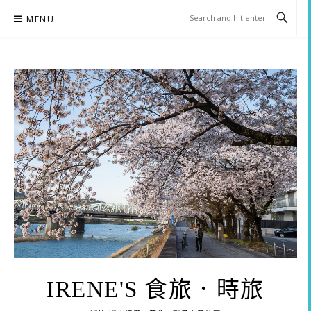
Skip
MENU
to
content
IRENE'S 食旅．時旅