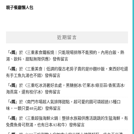
親子餐廳懶人包
近期留言
「
s媽
」於〈
三重素食鐵板燒｜只能現場排隊不能預約，內用白飯、熱
湯、飲料、甜點無限供應
〉發佈留言
「
s媽
」於〈
三重美食｜低調的復古老房子賣的是炒麵炒飯，東西好吃還
有手工魚丸湯也不錯
〉發佈留言
「
s媽
」於〈
三重吃冰消暑好去處，黑糖剉冰/芒果冰/綠豆蒜/香蕉清冰/
海燕窩，還有枝仔冰
〉發佈留言
「
s媽
」於〈
南門市場超人氣排隊甜點，超可愛的圓可頌超過15種口
味，一顆只要48元起
〉發佈留言
「
s媽
」於〈
三重超強海鮮火鍋｜整排水族箱供應活跳跳的生猛海鮮，有
免費魚骨可熬湯，也有日本A5和牛
〉發佈留言