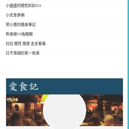
小盛盛的隨性趴趴GO
小虎食夢網
郭小寶的隨身筆記
熊痞痞VS兔眠眠
拉拉 隨性 隨意 走走看看
日不落城的某一角落