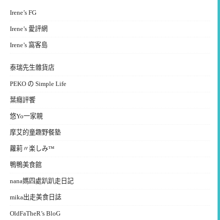
Irene’s FG
Irene’s 愛評網
Irene’s 窩客島
泰瑞先生雜貨店
PEKO の Simple Life
葉癮評饗
悠Yo一家親
摩艾的童趣野餐塾
蘿莉〃楽しみ™
鴨鴨美食館
nana媽四處趴趴走日記
mika出走美食日誌
OldFaTheR’s BloG