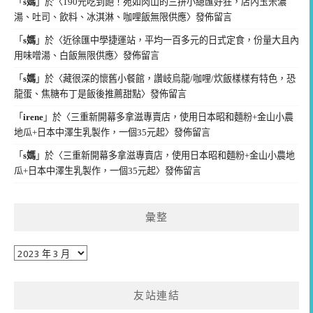
「
s媽
」於〈
190元吃到飽！宛如肉山的三拼小總匯好狂，店內玉米濃
湯、吐司、飲料、冰淇淋、咖哩飯無限供應
〉發佈留言
「
s媽
」於〈
近徐匯中學捷運站，平均一百多元的日式定食，份量大且內
用味噌湯、白飯無限供應
〉發佈留言
「
s媽
」於〈
藏很深的懷舊小餐館，讚岐烏龍/咖哩/炊飯樣樣有特色，恐
龍蛋、焦糖布丁是飯後推薦甜點
〉發佈留言
「
irene
」於〈
三重新開幕多拿滋專賣店，使用日本昭和麵粉+金山小農
地瓜+日本中澤生乳製作，一個35元起
〉發佈留言
「
s媽
」於〈
三重新開幕多拿滋專賣店，使用日本昭和麵粉+金山小農地
瓜+日本中澤生乳製作，一個35元起
〉發佈留言
彙整
彙
整
友站連結