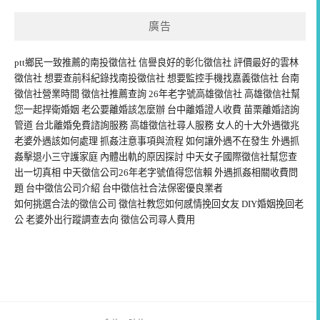
廣告
ptt鄉民一致推薦的
南投徵信社
信譽良好的
彰化徵信社
評價最好的
雲林
徵信社
想要查前科紀錄找
南投徵信社
想要監控手機找
嘉義徵信社
台南
徵信社
營業時間
徵信社推薦
查詢 26年老字號
高雄徵信社
高雄徵信社
幫
您一起捍衛婚姻 老公要
離婚
該怎麼辦 台中
離婚證人
收費 苗栗
離婚諮詢
管道 台北
離婚免費諮詢
服務 高雄徵信社
尋人
服務 女人的十大
外遇徵兆
老婆
外遇
該如何處理
抓姦
注意事項與流程 如何讓
外遇
不在發生
外遇抓
姦
擊退小三守護家庭 內體
出軌
的原因探討 中天
女子國際徵信社
幫您查
出一切真相 中天
徵信公司
26年老字號值得您信賴
外遇抓姦
相關收費問
題 台中
徵信公司
介紹
台中徵信社
合法保密優良業者
如何挑選合法的
徵信公司
徵信社教您如何
感情挽回
女友 DIY
婚姻挽回
老
公 老婆外出
行蹤調查
去向 徵信公司
尋人費用