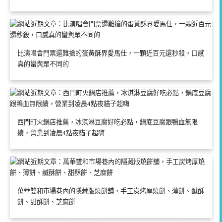
比演唱會門票還難搶的蛋黃酥界愛馬仕，一顆近百元還秒殺，口感
真的蠻與眾不同的
西門町火鍋店推薦，冰淇淋豆腐好吃必點，鍋底豆腐跟鴨血無限
續，營業到凌晨4點夜貓子超嗨
萬華雙和市場巷內的隱藏版燒餅舖，手工炭烤厚燒餅、薄餅、鹹酥
餅、甜酥餅、芝麻餅