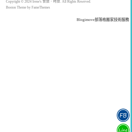
Copyright © 2024 Irene's 食旅．時旅. All Rights Reserved.
Boston Theme by
FameThemes
Blogimove部落格搬家技術服務